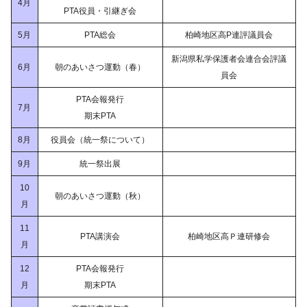
4月
PTA役員・引継ぎ会
5月
PTA総会
柏崎地区高P連評議員会
新潟県私学保護者会連合会評議
6月
朝のあいさつ運動（春）
員会
PTA会報発行
7月
期末PTA
8月
役員会（統一祭について）
9月
統一祭出展
10
朝のあいさつ運動（秋）
月
11
PTA講演会
柏崎地区高Ｐ連研修会
月
12
PTA会報発行
月
期末PTA